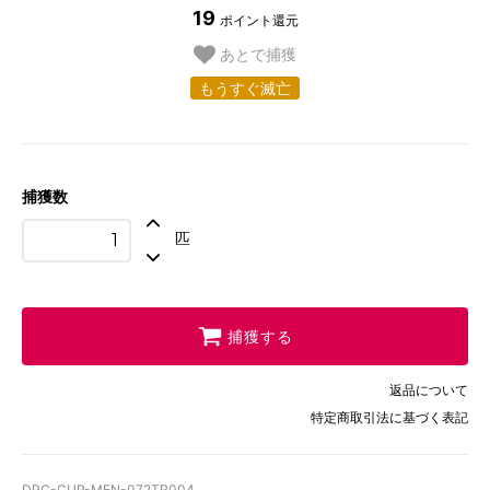
19
ポイント還元
あとで捕獲
もうすぐ滅亡
捕獲数
匹
捕獲する
返品について
特定商取引法に基づく表記
DPC-CUP-MEN-072TR004