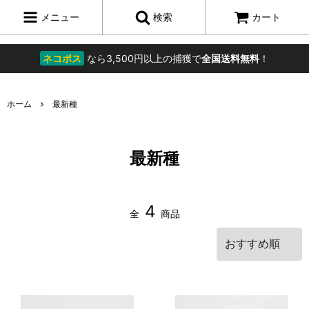
メニュー
検索
カート
ネコポス
なら3,500円以上の捕獲で
全国送料無料
！
ホーム
最新種
最新種
4
全
商品