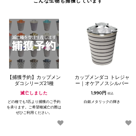
こんな生物も捕獲しています
【捕獲予約】カップメン
カップメンダコ トレジャ
ダコシリーズ21種
ー｜オケアノスシルバー
滅亡しました
1,990円
税込
どの種でも1匹より捕獲のご予約
白銀メタリックの輝き
を承ります。ご希望種滅亡の際は
ぜひご利用ください。