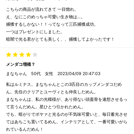
こちらの商品が流れてきて 一目惚れ。
え、なにこのめっちゃ可愛い生き物は…。
捕獲するしかない！！ってなって三匹捕獲成功。
一つはプレゼントにしました。
暗闇で光る君がとても美しく、、捕獲してよかったです！
メンダコ増殖？
まなちゃん
50代
女性
2023/04/09 20:47:03
私はルミナス。まなちゃんとこの3匹目のカップメンダコだめ
ん。先住のクリアとユーヴィとも仲良しだめん。
まなちゃんは、私の光模様が、あり得ない頭蓋骨を連想させるっ
て言うんだめん。星ひとつ引かれためん。
でも、暗がりでボヤァと光るのが不気味可愛いと、毎日蓄光させ
てはあちこち置いてるめん。インテリアとして、一番可愛いがら
れているんだめん！