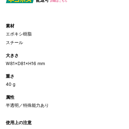
配送可
詳細はこちら
素材
エポキシ樹脂
スチール
大きさ
W81×D81×H16 mm
重さ
40 g
属性
半透明／特殊能力あり
使用上の注意