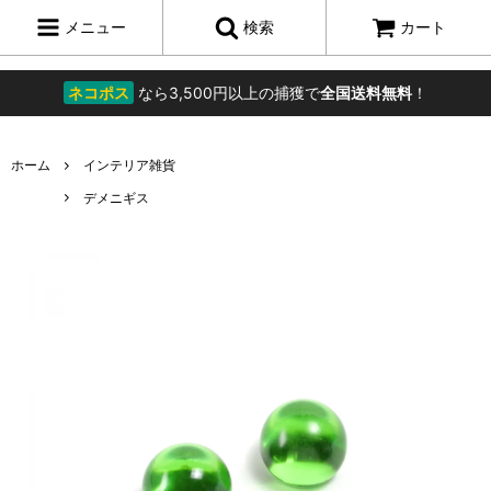
メニュー
検索
カート
ネコポス
なら3,500円以上の捕獲で
全国送料無料
！
ホーム
インテリア雑貨
デメニギス