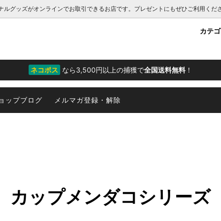
ナルグッズがオンラインでお取引できるお店です。プレゼントにもぜひご利用くだ
カテ
リア雑貨
コ
向けサービス一覧
文房具
オオメンダコ
ネコポス
なら3,500円以上の捕獲で
全国送料無料
！
カー
ンコシオリエビ
チューブワーム
ョップブログ
メルマガ登録・解除
ウグソクムシ
オウムガイ
ドウカジカ
ヌタウナギ
物をつかまえてきましたシリーズ
熱水噴出孔マグネット群集
海】アマミホシゾラフグ
深海マザー公式グッズ
カップメンダコシリーズ