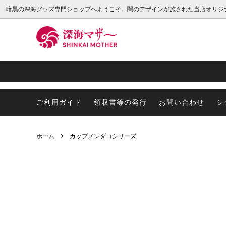
暗黒の深海グッズ専門ショップへようこそ。闇のデザインが施された当店オリジ
キッチン用品
最新種
プレゼントラッピングについて
インテ
メンダ
会員様
アパレル
スケーリーフット
ステッ
ゴエモ
ご利用ガイド
領収書等の発行
お問い合わせ
シ
ダイオウイカ
ダイオ
クマナマコ
ニュウ
ホーム
カップメンダコシリーズ
ダイオウイカッターシリーズ
深海生
鉱物
【非深