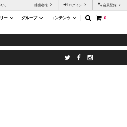
さい。
捕獲者様
ログイン
会員登録
ゴリー
グループ
コンテンツ
0
アクセサリー
デメニギス
シロウリガイ
スネイルフィッシュ
カップメンダコシリーズ
海底紳士スケおじさん