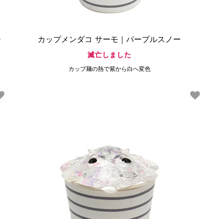
ー
カップメンダコ サーモ｜パープルスノー
滅亡しました
で
カップ麺の熱で紫から白へ変色