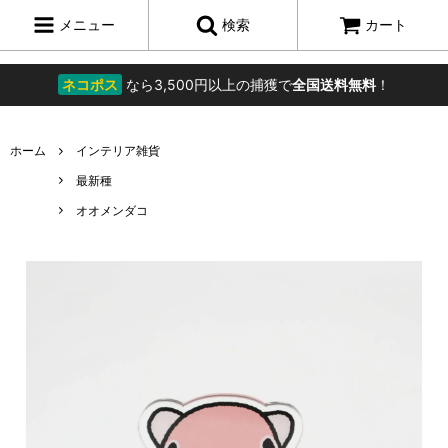
メニュー
検索
カート
ネコポス
なら3,500円以上の捕獲で
全国送料無料
！
ホーム
インテリア雑貨
最新種
オオメンダコ