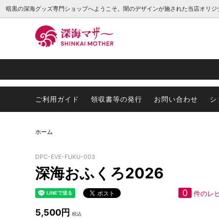
暗黒の深海グッズ専門ショップへようこそ。闇のデザインが施された当店オリジ
キッチン用品
最新種
プレゼントラッピングについて
インテ
メンダ
会員様
アパレル
スケーリーフット
ステッ
ゴエモ
ご利用ガイド
領収書等の発行
お問い合わせ
シ
ダイオウイカ
ダイオ
クマナマコ
ニュウ
ホーム
ダイオウイカッターシリーズ
深海生
DPC-EVE-FUKU-003
鉱物
【非深
深海おふくろ2026
0
件のレ
5,500円
税込