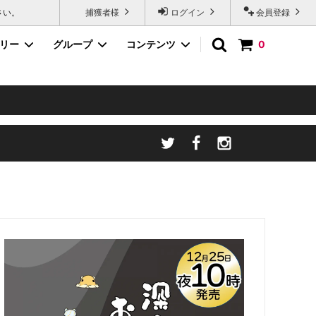
さい。
捕獲者様
ログイン
会員登録
ゴリー
グループ
コンテンツ
0
アクセサリー
デメニギス
シロウリガイ
スネイルフィッシュ
カップメンダコシリーズ
海底紳士スケおじさん