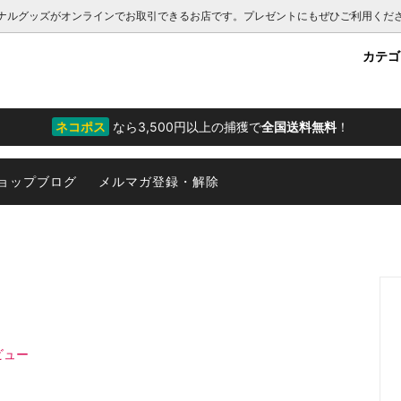
ナルグッズがオンラインでお取引できるお店です。プレゼントにもぜひご利用くだ
カテ
リア雑貨
コ
向けサービス一覧
文房具
オオメンダコ
ネコポス
なら3,500円以上の捕獲で
全国送料無料
！
カー
ンコシオリエビ
チューブワーム
ョップブログ
メルマガ登録・解除
ウグソクムシ
オウムガイ
ドウカジカ
ヌタウナギ
物をつかまえてきましたシリーズ
熱水噴出孔マグネット群集
海】アマミホシゾラフグ
深海マザー公式グッズ
ビュー