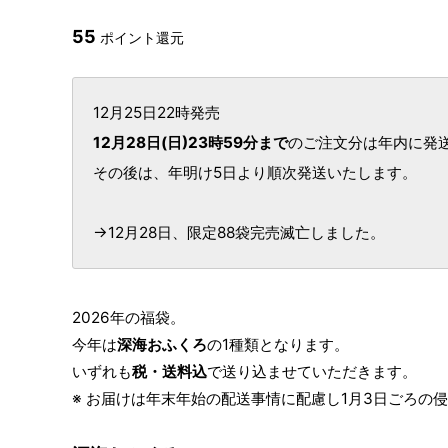
55
ポイント還元
12月25日22時発売
12月28日(日)23時59分まで
のご注文分は年内に発
その後は、年明け5日より順次発送いたします。
→12月28日、限定88袋完売滅亡しました。
2026年の福袋。
今年は
深海おふくろ
の1種類となります。
いずれも
税・送料込
で送り込ませていただきます。
※ お届けは年末年始の配送事情に配慮し1月3日ごろの